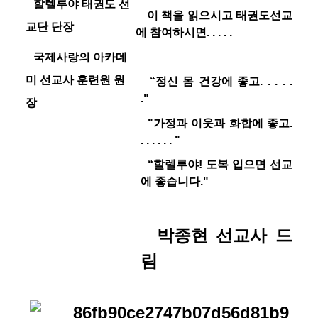
할렐루야 태권도 선
이 책을 읽으시고 태권도선교
교단 단장
에 참여하시면
. . . . .
국제사랑의 아카데
미 선교사 훈련원 원
“
정신 몸 건강에 좋고
. . . . .
."
장
"가정과 이웃과 화합에 좋고
.
. . . . . . "
“
할렐루야
!
도복 입으면 선교
에 좋습니다
."
박종현 선교사 드
림