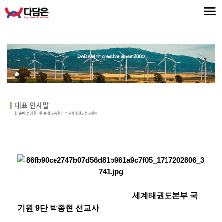
세계태권도본부 국
기원
9
단 박종현 선교사